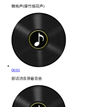
鞭炮声(爆竹烟花声)
00:01
脏话消音屏蔽音效