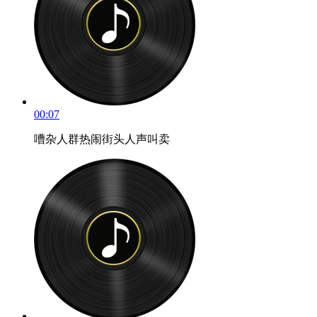
00:07
嘈杂人群热闹街头人声叫卖