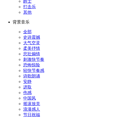
爵士
打击乐
其他
背景音乐
全部
史诗震撼
大气空灵
柔美抒情
悲壮煽情
刺激快节奏
恐怖惊险
轻快节奏感
诗歌朗诵
安静
进取
伤感
中国风
摇滚放克
浪漫感人
节日祝福