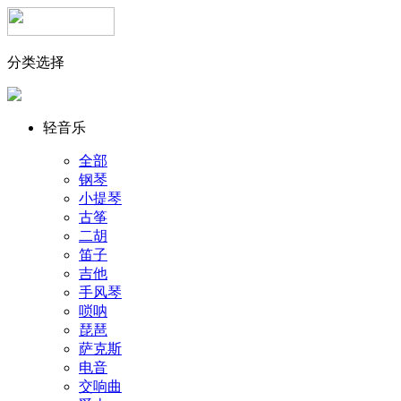
分类选择
轻音乐
全部
钢琴
小提琴
古筝
二胡
笛子
吉他
手风琴
唢呐
琵琶
萨克斯
电音
交响曲