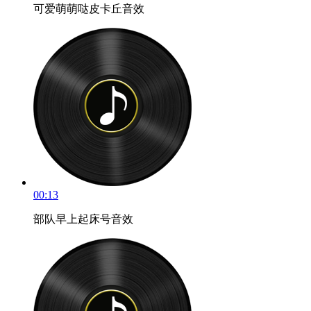
可爱萌萌哒皮卡丘音效
00:13
部队早上起床号音效