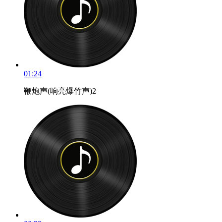
01:24
鞭炮声(响亮爆竹声)2