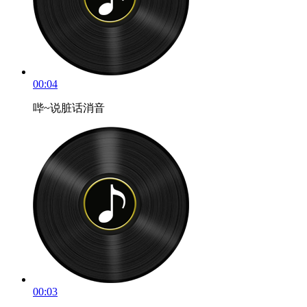
00:04
哔~说脏话消音
00:03