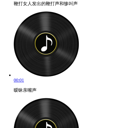
鞭打女人发出的鞭打声和惨叫声
00:01
暧昧亲嘴声