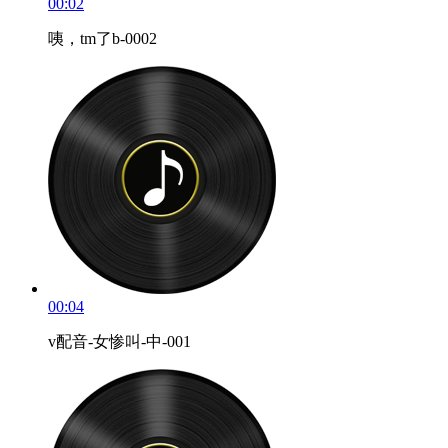
00:02
咦，tm了b-0002
00:04
v配音-女惨叫-中-001