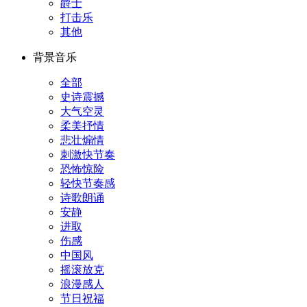
爵士
打击乐
其他
背景音乐
全部
史诗震撼
大气空灵
柔美抒情
悲壮煽情
刺激快节奏
恐怖惊险
轻快节奏感
诗歌朗诵
安静
进取
伤感
中国风
摇滚放克
浪漫感人
节日祝福