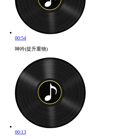
00:54
呻吟(提升重物)
00:13