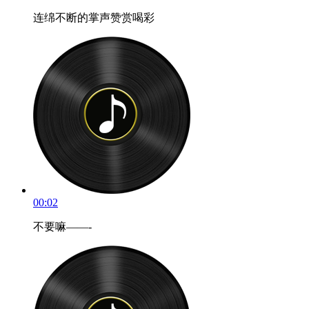
连绵不断的掌声赞赏喝彩
00:02
不要嘛——-