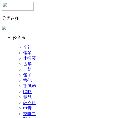
分类选择
轻音乐
全部
钢琴
小提琴
古筝
二胡
笛子
吉他
手风琴
唢呐
琵琶
萨克斯
电音
交响曲