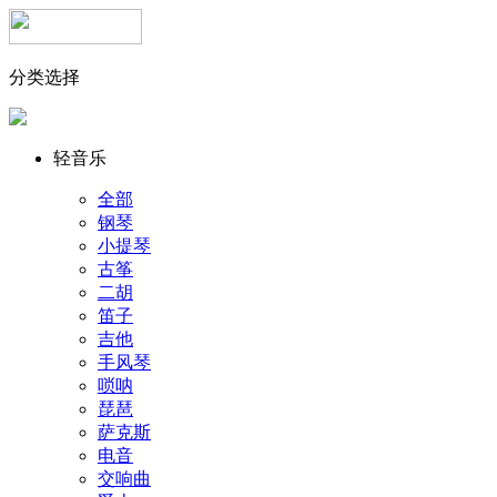
分类选择
轻音乐
全部
钢琴
小提琴
古筝
二胡
笛子
吉他
手风琴
唢呐
琵琶
萨克斯
电音
交响曲