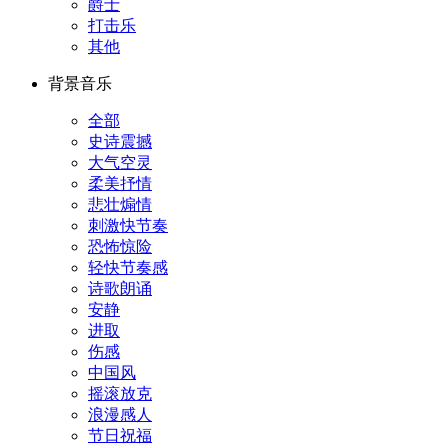
爵士
打击乐
其他
背景音乐
全部
史诗震撼
大气空灵
柔美抒情
悲壮煽情
刺激快节奏
恐怖惊险
轻快节奏感
诗歌朗诵
安静
进取
伤感
中国风
摇滚放克
浪漫感人
节日祝福