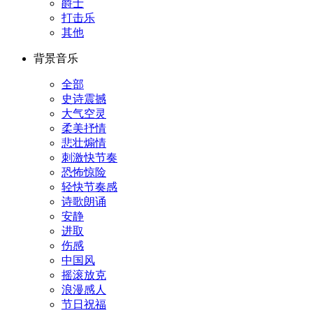
爵士
打击乐
其他
背景音乐
全部
史诗震撼
大气空灵
柔美抒情
悲壮煽情
刺激快节奏
恐怖惊险
轻快节奏感
诗歌朗诵
安静
进取
伤感
中国风
摇滚放克
浪漫感人
节日祝福