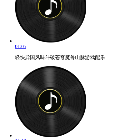
01:05
轻快异国风味斗破苍穹魔兽山脉游戏配乐