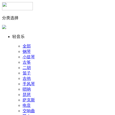
分类选择
轻音乐
全部
钢琴
小提琴
古筝
二胡
笛子
吉他
手风琴
唢呐
琵琶
萨克斯
电音
交响曲