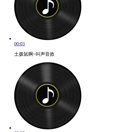
00:03
土拨鼠啊~叫声音效