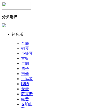
分类选择
轻音乐
全部
钢琴
小提琴
古筝
二胡
笛子
吉他
手风琴
唢呐
琵琶
萨克斯
电音
交响曲