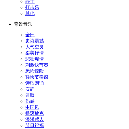
爵士
打击乐
其他
背景音乐
全部
史诗震撼
大气空灵
柔美抒情
悲壮煽情
刺激快节奏
恐怖惊险
轻快节奏感
诗歌朗诵
安静
进取
伤感
中国风
摇滚放克
浪漫感人
节日祝福