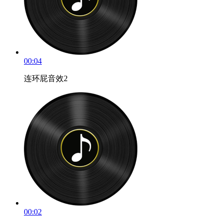
00:04
连环屁音效2
00:02