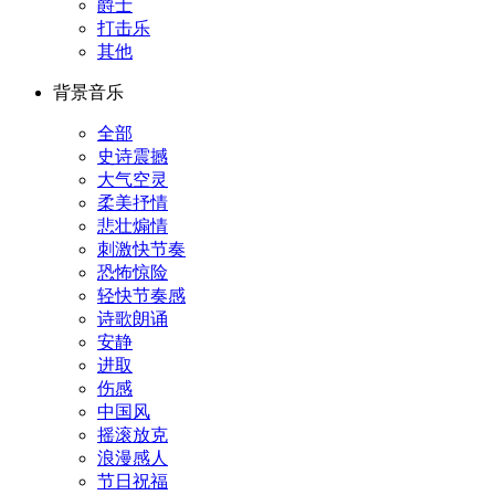
爵士
打击乐
其他
背景音乐
全部
史诗震撼
大气空灵
柔美抒情
悲壮煽情
刺激快节奏
恐怖惊险
轻快节奏感
诗歌朗诵
安静
进取
伤感
中国风
摇滚放克
浪漫感人
节日祝福