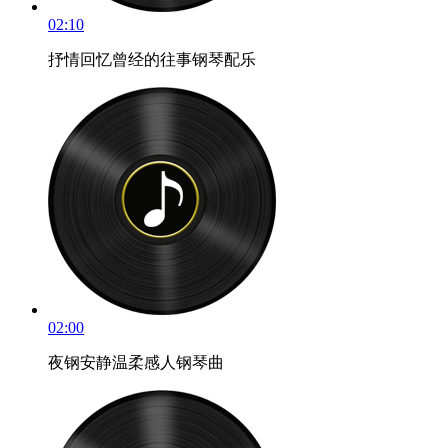
02:10
抒情回忆曾经的往事钢琴配乐
02:00
夜钢安静温柔感人钢琴曲