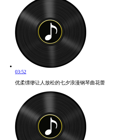
03:52
优柔缥缈让人放松的七夕浪漫钢琴曲花蕾