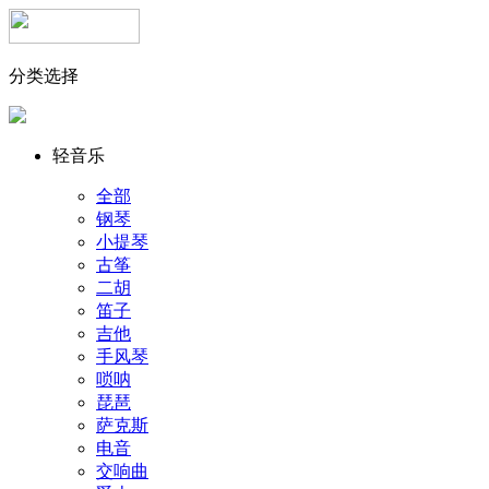
分类选择
轻音乐
全部
钢琴
小提琴
古筝
二胡
笛子
吉他
手风琴
唢呐
琵琶
萨克斯
电音
交响曲