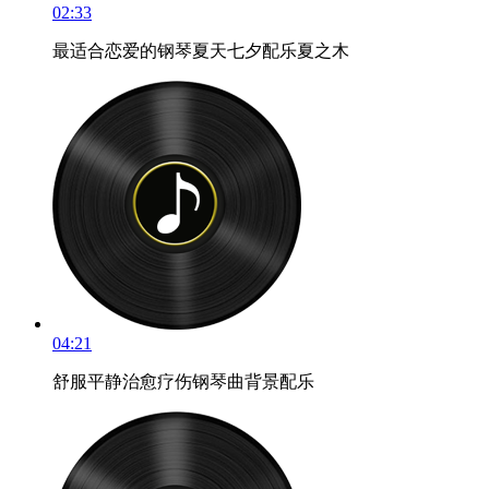
02:33
最适合恋爱的钢琴夏天七夕配乐夏之木
04:21
舒服平静治愈疗伤钢琴曲背景配乐